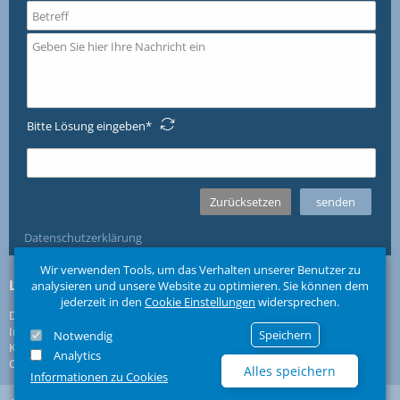
Bitte Lösung eingeben
Datenschutzerklärung
Wir verwenden Tools, um das Verhalten unserer Benutzer zu
Links
Folgen Sie uns
analysieren und unsere Website zu optimieren. Sie können dem
jederzeit in den
Cookie Einstellungen
widersprechen.
Datenschutz
Impressum
Speichern
Notwendig
Kontakt
Analytics
Cookie Einstellungen
Alles speichern
Informationen zu Cookies