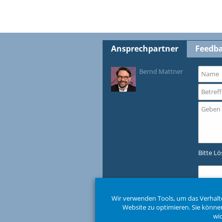
Ansprechpartner
Feedb
Bernd Mattner
Bitte L
Wir verwenden Tools, um das Verhalt
Website zu optimieren. Sie könne
Datenschutzerklärung
wi