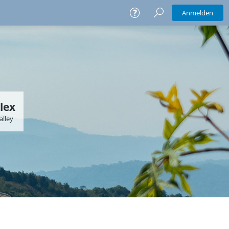
Anmelden
lex
lley