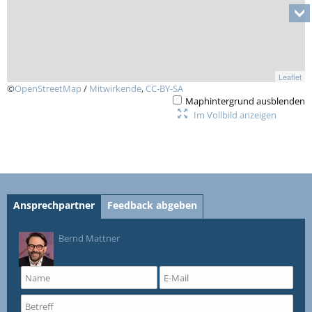
Leaflet
©
OpenStreetMap
/
Mitwirkende
,
CC-BY-SA
Maphintergrund ausblenden
Im Vollbild anzeigen
Ansprechpartner
Feedback abgeben
Bernd Mattner