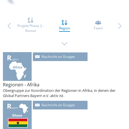
ase 1 -
Projekt Phase 2 -
F
Region
Team
ion
Konvoi
Orga
Nachricht an Gruppe
Regionen - Afrika
Obergruppe zur Koordination der Regionen in Afrika, in denen der
Global Partners Bayern e.V. aktiv ist.
Nachricht an Gruppe